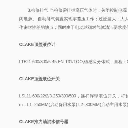
3.检修排气 当检修需排掉高压气体时，关闭控制电源
闭电源。 自动补气装置实现零差压工作；过流量大，大
作密封性差的缺点；同时由于电动球阀对气体清洁要求度
CLAKE
顶盖液位计
LTF21-600/800/5-45-FN-T31/TOO,
磁感应分体式，量程：
CLAKE
顶盖液位开关
LSL11-600/22/2/3-250/300/500
，连杆浮球液位开关，杆
m
，
L1=250MM(
启动备用水泵
) L2=300MM(
启动主用水泵
CLAKE
推力油混水信号器