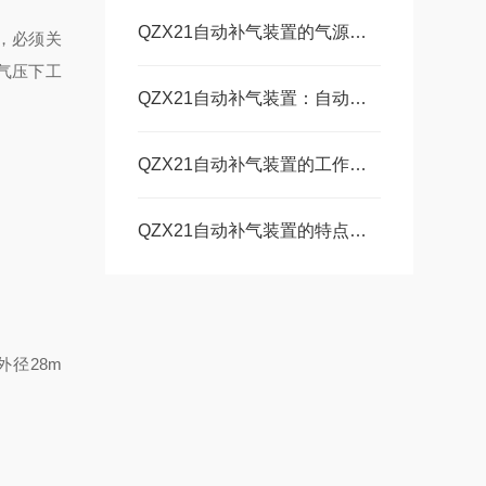
QZX21自动补气装置的气源需求和供气方式介绍
，必须关
气压下工
QZX21自动补气装置：自动保障油井生产，助力油气勘探与开发
QZX21自动补气装置的工作原理和设备特性说明
QZX21自动补气装置的特点和安装注意事项
外径
28m