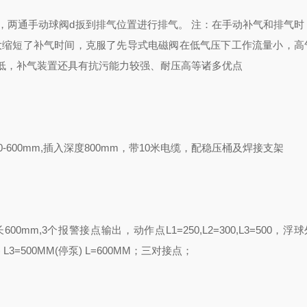
，两通手动球阀d扳到排气位置进行排气。 注：在手动补气和排气时
大缩短了补气时间，克服了先导式电磁阀在低气压下工作流量小，高
低，补气装置还具有抗污能力较强、耐压高等诸多优点
0-600mm,
插入深度
800mm
，带
10
米电缆，配稳压桶及焊接支架
长
600mm,3
个报警接点输出，动作点
L1=250,L2=300,L3=500
，浮球
) L3=500MM(
停泵
) L=600MM
；三对接点；