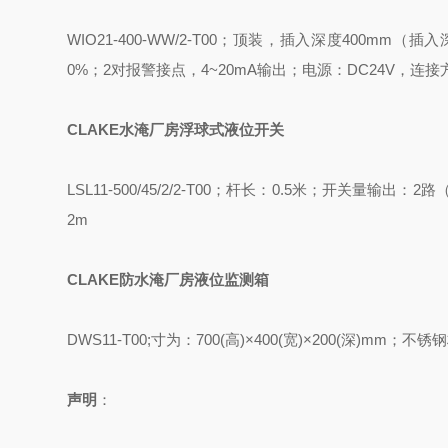
WIO21-400-WW/2-T00
；顶装，插入深度
400mm
（插入
0%
；
2
对报警接点，
4~20mA
输出；电源：
DC24V
，连接
CLAKE
水淹厂房浮球式液位开关
LSL11-500/45/2/2-T00
；杆长：
0.5
米；开关量输出：
2
路
2m
CLAKE
防水淹厂房液位监测箱
DWS11-T00;
寸为：
700(
高
)
×
400(
宽
)
×
200(
深
)mm
；不锈钢
声明
：