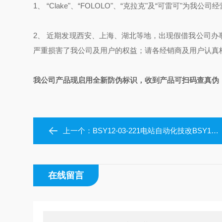
1、 “Clake"、
“FOLOLO"、
“克拉克"及“可雷可"为我公
2、 近期发现西安、上海、湖北等地，出现假借我公司
严重损害了我公司及用户的权益；请各经销商及用户认真
我公司产品现启用全新防伪标识，收到产品可扫码查真伪
上一个：
BSY12-03-221电站自动化技改BSY12风闸集成控制装置
在线留言