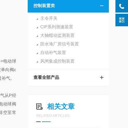
控制装置类
主令开关
CIP系列测速装置
大轴蠕动监测装置
防水淹厂房信号装置
自动补气装置
->电动球
风闸集成控制装置
被单向阀c
查看全部产品
过补气。
气从P经
过电动球阀
相关文章
排空至常
RELATED ARTICLES