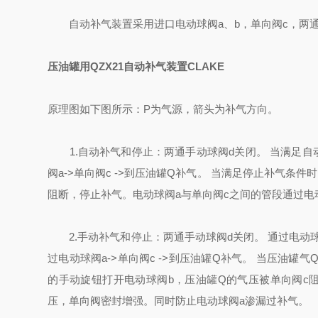
自动补气装置采用进口电动球阀a、b，单向阀c，两通
压油罐用QZX21自动补气装置CLAKE
原理图如下图所示：P为气源，箭头为补气方向。
1.自动补气和停止：两通手动球阀d关闭。 当满足自动补
阀a->单向阀c ->到压油罐Q补气。 当满足停止补气条
阻断，停止补气。电动球阀a与单向阀c之间的管段通过电
2.手动补气和停止：两通手动球阀d关闭。 通过电动球
过电动球阀a->单向阀c ->到压油罐Q补气。 当压油
的手动旋钮打开电动球阀b，压油罐Q的气压被单向阀c
压，单向阀密封增强。同时防止电动球阀a渗漏过补气。