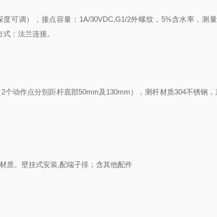
深度可调），接点容量：
1A/30VDC,G1/2
外螺纹，
5%
含水率，测
方式：法兰连接。
（
2
个动作点分别距杆底部
50mm
及
130mm
），测杆材质
304
不锈钢，
材质。壁挂式安装
,
配端子排；含其他配件