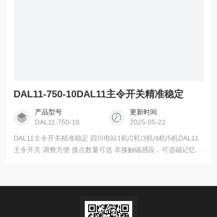
DAL11-750-10DAL11主令开关精准稳定
产品型号
更新时间
DAL11-750-10
2025-05-22
DAL11主令开关精准稳定 四川电站1机/2机/3机/4机/5机DAL11
主令开关 调整方便 接点数量可选 非接触磁感应，可选磁记忆接
点 可加装高精度纳米角位移传感器 主 要 技 术 参 数 量 程：
0~360° 输出信号： 0~10V或4~20mA 开关类型：磁记忆和非记
忆 接点方式：开接点、开闭接点 接点容量： 40W/220V 环境温
度： -50℃~200℃