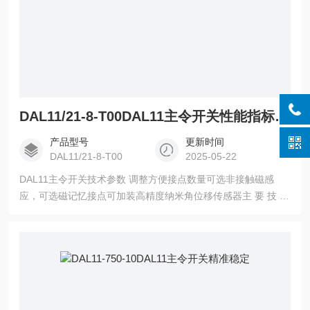
DAL11/21-8-T00DAL11主令开关性能指标CLAKE/可雷可
产品型号
更新时间
DAL11/21-8-T00
2025-05-22
DAL11主令开关技术参数 调整方便接点数量可选非接触磁感
应，可选磁记忆接点可加装高精度纳米角位移传感器主 要 技 术
参 数量 程： 0~360°输出信号： 0~10V或4~20mA开关类型：
磁记忆和非记忆接点方式：开接点、开闭接点接点容量：
40W/220V环境温度： -50℃~200℃