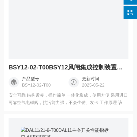
BSY12-02-T00BSY12风闸集成控制装置可雷可/克拉克/CLAKE
产品型号
更新时间
BSY12-02-T00
2025-05-22
安全可靠 结构紧凑，操作简单 一体化集成，使用方便 采用进口
可靠空气电磁阀，抗污能力强，不会生锈、发卡 工作原理 该装
置主要由两个进口的手柄阀SF1、SF2和一个进口 的立式电磁
空气阀AKF以及一块集成块组成。在集成块的 基础上还可增设
压力检测显示模块及过滤器等