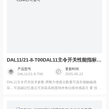
DAL11/21-8-T00DAL11主令开关性能指标CLAKE/可雷可
产品型号
更新时间
DAL11/21-8-T00
2025-05-22
DAL11主令开关技术参数 调整方便接点数量可选非接触磁感
应，可选磁记忆接点可加装高精度纳米角位移传感器主 要 技 术
参 数量 程： 0~360°输出信号： 0~10V或4~20mA开关类型：
磁记忆和非记忆接点方式：开接点、开闭接点接点容量：
40W/220V环境温度： -50℃~200℃