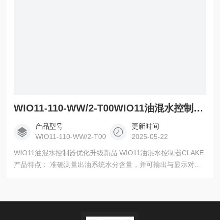
WIO11-110-WW/2-T00WIO11油混水控制器优化升级新品
产品型号
更新时间
WIO11-110-WW/2-T00
2025-05-22
WIO11油混水控制器优化升级新品 WIO11油混水控制器CLAKE
产品特点： 准确测量出油系统水分含量，并可输出与显示对应
的标准模拟量信号； 报警值可任意设定，调整方便； 测量原理*
进，工作稳定可靠； 传感器以单片机为核心，实现智能化； 产
品体积小、功能全，安装简便； 供电电源：AC220V±10%
50Hz 测量范围：0～5% 测量精度：0.5%