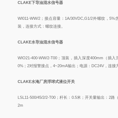
CLAKE
下导油混水信号器
WI011-WW/2
；接点容量：
1A/30VDC,G1/2
外螺纹，
5%
装，连接方式：螺纹连接
。
CLAKE
水导油混水信号器
WIO21-400-WW/2-T00
；顶装，插入深度
400mm
（插入
0%
；
2
对报警接点，
4~20mA
输出；电源：
DC24V
，连接
CLAKE
水淹厂房浮球式液位开关
LSL11-500/45/2/2-T00
；杆长：
0.5
米；开关量输出：
2
路
2m