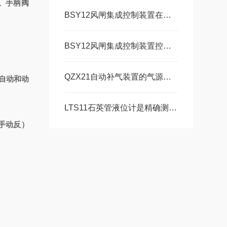
闸。手柄阀
BSY12风闸集成控制装置在通风系统中的关键作用说明
BSY12风闸集成控制装置控制原理和特点描述
QZX21自动补气装置的气源需求和供气方式介绍
自动和动
LTS11石英管液位计是精确测量与可靠性保障
手动反）