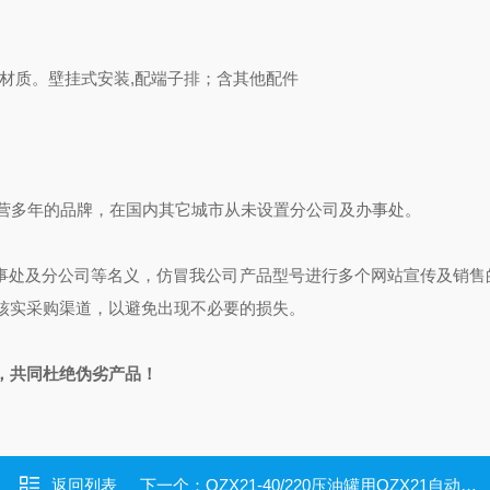
材质。壁挂式安装
,
配端子排；含其他配件
司经营多年的品牌，在国内其它城市从未设置分公司及办事处。
办事处及分公司等名义，仿冒我公司产品型号进行多个网站宣传及销售
核实采购渠道，以避免出现不必要的损失。
，共同杜绝
伪劣产品！
返回列表
下一个：
QZX21-40/220压油罐用QZX21自动补气装置CLAKE