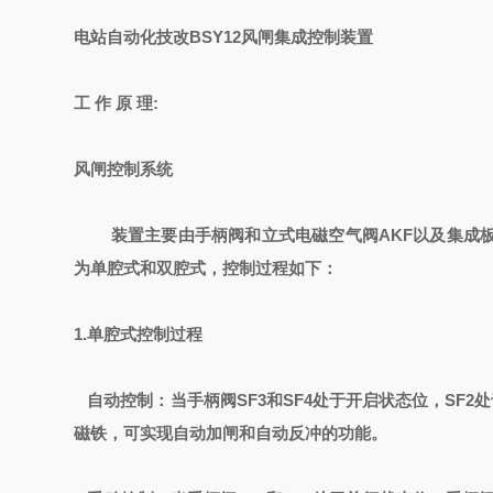
电站自动化技改
BSY12风闸集成控制装置
工 作 原 理:
风闸控制系统
装置主要由手柄阀和立式电磁空气阀AKF以及集成板
为单腔式和双腔式，控制过程如下：
1.单腔式控制过程
自动控制：当手柄阀SF3和SF4处于开启状态位，SF2
磁铁，可实现自动加闸和自动反冲的功能。