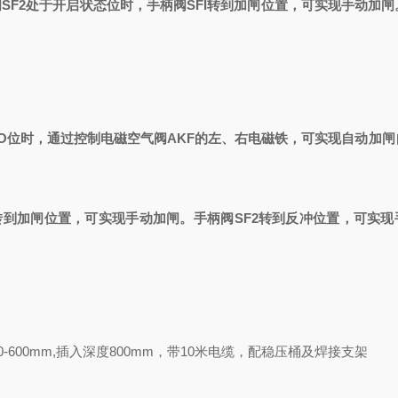
SF2处于开启状态位时，手柄阀SFI转到加闸位置，可实现手动加
到O位时，通过控制电磁空气阀AKF的左、右电磁铁，可实现自动加闸
转到加闸位置，可实现手动加闸。手柄阀SF2转到反冲位置，可实现
0-600mm,
插入深度
800mm
，带
10
米电缆，配稳压桶及焊接支架