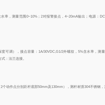
含水率，测量范围
0~10%
；
2
对报警接点，
4~20mA
输出；电源：
DC
深度可调），接点容量：
1A/30VDC,G1/2
外螺纹，
5%
含水率，测
方式：法兰连接。
（
2
个动作点分别距杆底部
50mm
及
130mm
），测杆材质
304
不锈钢，