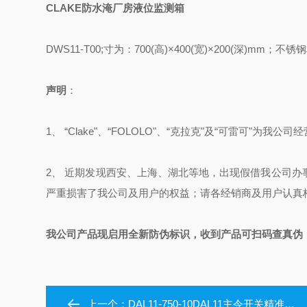
CLAKE
防水淹厂房液位监测箱
DWS11-T00;
寸为：
700(
高
)
×
400(
宽
)
×
200(
深
)mm
；不锈钢
声明
：
1、 “Clake"、
“FOLOLO"、
“克拉克"及“可雷可"为我公
2、 近期发现西安、上海、湖北等地，出现假借我公司
严重损害了我公司及用户的权益；请各经销商及用户认真
我公司产品现启用全新防伪标识，收到产品可扫码查真伪
上一个：
DAL11-750-10DAL11主令开关精准稳定