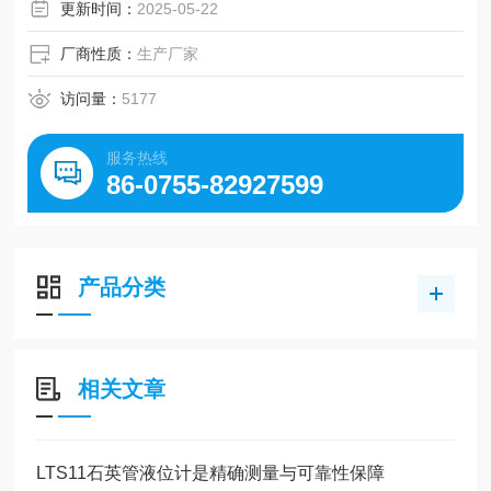
更新时间：
2025-05-22
涡轮采用特殊耐磨材料，使用寿命长
厂商性质：
生产厂家
结构简单，安装方便，垂直管道或水平管道均可安装
访问量：
5177
磁柱式感应，可加装磁过滤器，抗铁磁碎屑吸附
服务热线
可选配RS485通讯
86-0755-82927599
产品分类
相关文章
LTS11石英管液位计是精确测量与可靠性保障