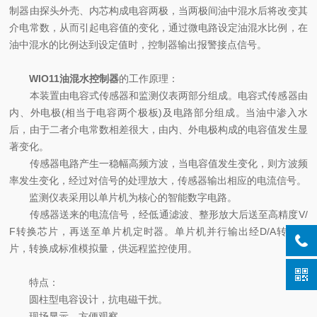
制器由探头外壳、内芯构成电容两极，当两极间油中混水后将改变其
介电常数，从而引起电容值的变化，通过微电路设定油混水比例，在
油中混水的比例达到设定值时，控制器输出报警接点信号。
WIO11油混水控制器
的工作原理：
本装置由电容式传感器和监测仪表两部分组成。电容式传感器由
内、外电极(相当于电容两个极板)及电路部分组成。当油中渗入水
后，由于二者介电常数相差很大，由内、外电极构成的电容值发生显
著变化。
传感器电路产生一稳幅高频方波，当电容值发生变化，则方波频
率发生变化，经过对信号的处理放大，传感器输出相应的电流信号。
监测仪表采用以单片机为核心的智能数字电路。
传感器送来的电流信号，经低通滤波、整形放大后送至高精度V/
F转换芯片，再送至单片机定时器。单片机并行输出经D/A转换芯
片，转换成标准模拟量，供远程监控使用。
特点：
圆柱型电容设计，抗电磁干扰。
现场显示，方便观察。