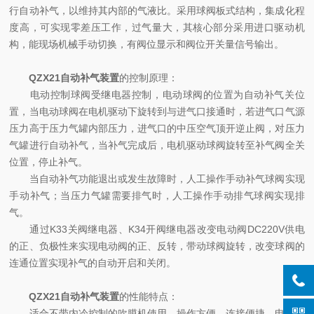
行自动补气，以维持其内部的气液比。采用球阀板式结构，集成化程
度高，可实现零差压工作，过气量大，其核心部分采用进口驱动机
构，能现场机械手动切换，有阀位显示和阀位开关量信号输出。
QZX21自动补气装置
的控制原理：
电动控制球阀受继电器控制，电动球阀的位置为自动补气关位
置，当电动球阀在电机驱动下旋转到与进气口接通时，若进气口气源
压力高于压力气罐内部压力，进气口的中压空气顶开逆止阀，对压力
气罐进行自动补气，当补气完成后，电机驱动球阀旋转至补气阀全关
位置，停止补气。
当自动补气功能退出或发生故障时，人工操作手动补气球阀实现
手动补气；当压力气罐需要排气时，人工操作手动排气球阀实现排
气。
通过K33关阀继电器、K34开阀继电器改变电动阀DC220V供电
的正、负极性来实现电动阀的正、反转，带动球阀旋转，改变球阀的
连通位置实现补气的自动开启和关闭。
QZX21自动补气装置
的性能特点：
适合不带内冷控制的吹膜机使用。操作方便，连接便捷，电源、