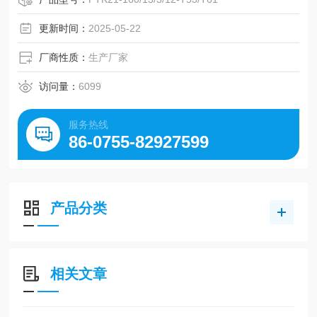
靠的在线温度测量及监控。具有小巧精致、一体合成、出线
牢固，螺纹链接、安装灵活等特点，采用高性能铂电阻作为
更新时间：
2025-05-22
测温元件，性能可靠、稳定实用。
厂商性质：
生产厂家
访问量：
6099
服务热线
86-0755-82927599
产品分类
相关文章