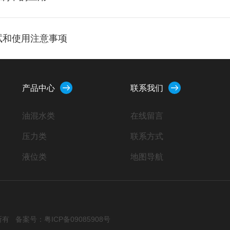
试和使用注意事项
产品中心
联系我们
油混水类
在线留言
压力类
联系方式
液位类
地图导航
流量类
位移类
温度类
权所有
备案号：粤ICP备09085908号