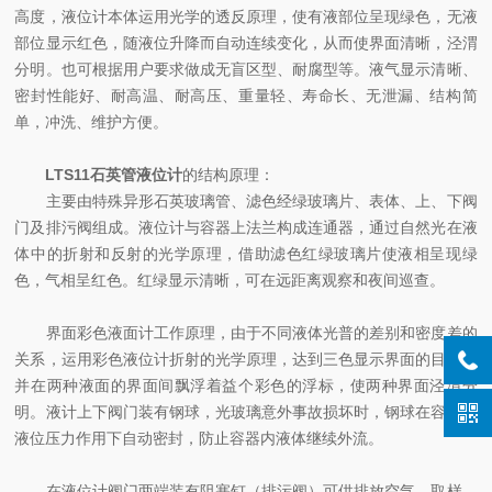
高度，液位计本体运用光学的透反原理，使有液部位呈现绿色，无液
部位显示红色，随液位升降而自动连续变化，从而使界面清晰，泾渭
分明。也可根据用户要求做成无盲区型、耐腐型等。液气显示清晰、
密封性能好、耐高温、耐高压、重量轻、寿命长、无泄漏、结构简
单，冲洗、维护方便。
LTS11石英管液位计
的结构原理：
主要由特殊异形石英玻璃管、滤色经绿玻璃片、表体、上、下阀
门及排污阀组成。液位计与容器上法兰构成连通器，通过自然光在液
体中的折射和反射的光学原理，借助滤色红绿玻璃片使液相呈现绿
色，气相呈红色。红绿显示清晰，可在远距离观察和夜
间
巡查
。
界面彩色液面计工作原理，由于不同液体光普的差别和密度差的
关系，运用彩色液位计折射的光学原理，达到三色显示界面的目的，
并在两种液面的界面间飘浮着益个彩色的浮标，使两种界面泾渭分
明。液计上下阀门装有钢球，光玻璃意外事故损坏时，钢球在容器内
液位压力作用下自动密封，防止容器内液体继续外流。
在液位计阀门两端装有阻塞钉（排污阀）可供排放空气，取样、